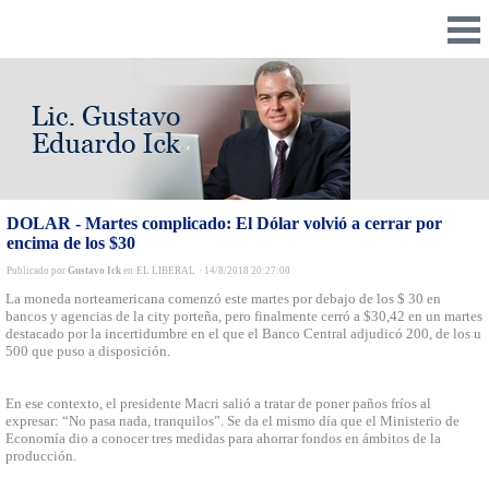
DOLAR - Martes complicado: El Dólar volvió a cerrar por
encima de los $30
Publicado por
Gustavo Ick
en
EL LIBERAL
·
14/8/2018 20:27:00
La moneda norteamericana comenzó este martes por debajo de los $ 30 en
bancos y agencias de la city porteña, pero finalmente cerró a $30,42 en un martes
destacado por la incertidumbre en el que el Banco Central adjudicó 200, de los u
500 que puso a disposición.
En ese contexto, el presidente Macri salió a tratar de poner paños fríos al
expresar: “No pasa nada, tranquilos”. Se da el mismo día que el Ministerio de
Economía dio a conocer tres medidas para ahorrar fondos en ámbitos de la
producción.