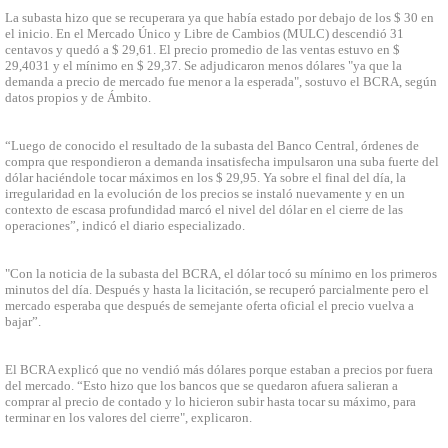
La subasta hizo que se recuperara ya que había estado por debajo de los $ 30 en
el inicio. En el Mercado Único y Libre de Cambios (MULC) descendió 31
centavos y quedó a $ 29,61. El precio promedio de las ventas estuvo en $
29,4031 y el mínimo en $ 29,37. Se adjudicaron menos dólares "ya que la
demanda a precio de mercado fue menor a la esperada", sostuvo el BCRA, según
datos propios y de Ámbito.
“Luego de conocido el resultado de la subasta del Banco Central, órdenes de
compra que respondieron a demanda insatisfecha impulsaron una suba fuerte del
dólar haciéndole tocar máximos en los $ 29,95. Ya sobre el final del día, la
irregularidad en la evolución de los precios se instaló nuevamente y en un
contexto de escasa profundidad marcó el nivel del dólar en el cierre de las
operaciones”, indicó el diario especializado.
"Con la noticia de la subasta del BCRA, el dólar tocó su mínimo en los primeros
minutos del día. Después y hasta la licitación, se recuperó parcialmente pero el
mercado esperaba que después de semejante oferta oficial el precio vuelva a
bajar”.
El BCRA explicó que no vendió más dólares porque estaban a precios por fuera
del mercado. “Esto hizo que los bancos que se quedaron afuera salieran a
comprar al precio de contado y lo hicieron subir hasta tocar su máximo, para
terminar en los valores del cierre", explicaron.