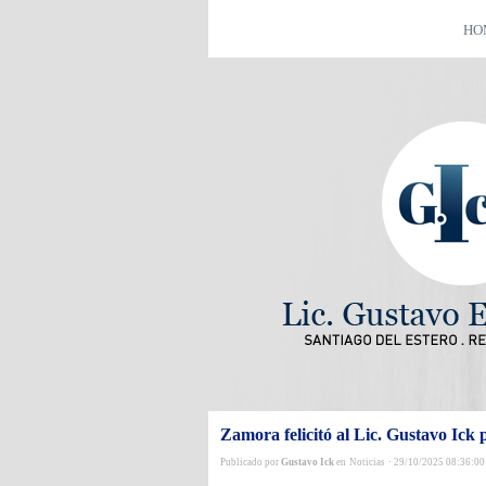
HO
Zamora felicitó al Lic. Gustavo Ick 
Publicado por
Gustavo Ick
en
Noticias
·
29/10/2025 08:36:00